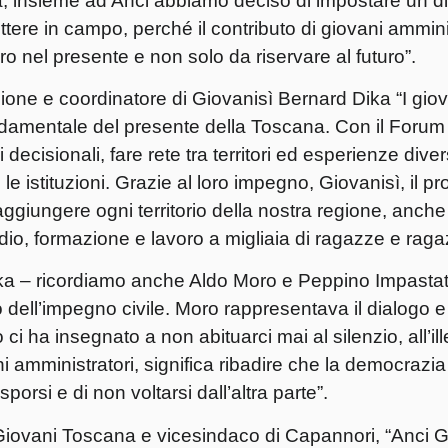
a, insieme ad Anci abbiamo deciso di impostare un d
tere in campo, perché il contributo di giovani amminis
oro nel presente e non solo da riservare al futuro”.
gione e coordinatore di Giovanisì
Bernard Dika
“I gio
ondamentale del presente della Toscana. Con il Foru
 decisionali, fare rete tra territori ed esperienze dive
e istituzioni. Grazie al loro impegno, Giovanisì, il pr
iungere ogni territorio della nostra regione, anche i
io, formazione e lavoro a migliaia di ragazze e ragaz
ika – ricordiamo anche Aldo Moro e Peppino Impastat
 dell’impegno civile. Moro rappresentava il dialogo e 
i ha insegnato a non abituarci mai al silenzio, all’ill
ani amministratori, significa ribadire che la democrazia
orsi e di non voltarsi dall’altra parte”.
 Giovani Toscana e vicesindaco di Capannori, “Anci G