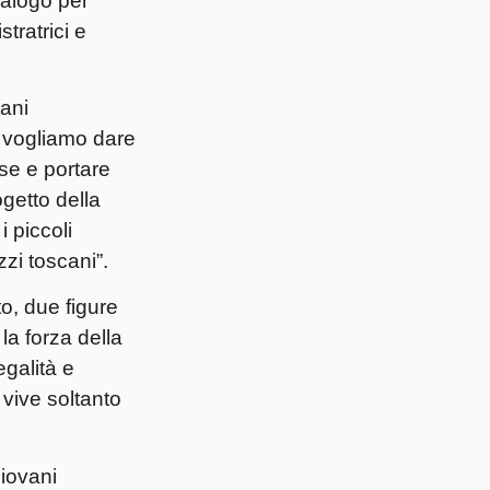
ialogo per
tratrici e
vani
m vogliamo dare
rse e portare
ogetto della
 piccoli
zi toscani”.
o, due figure
la forza della
egalità e
 vive soltanto
iovani