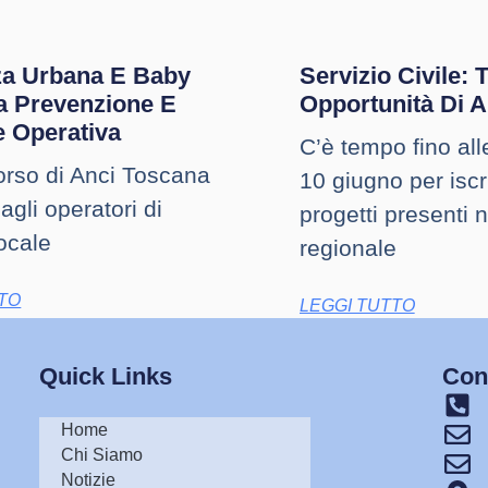
za Urbana E Baby
Servizio Civile: 
a Prevenzione E
Opportunità Di 
e Operativa
C’è tempo fino all
corso di Anci Toscana
10 giugno per iscri
agli operatori di
progetti presenti 
ocale
regionale
TTO
LEGGI TUTTO
Quick Links
Cont
Home
Chi Siamo
Notizie