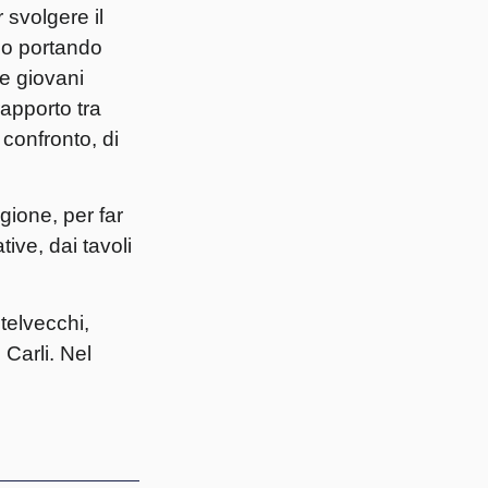
 svolgere il
amo portando
le giovani
apporto tra
 confronto, di
egione, per far
tive, dai tavoli
telvecchi,
Carli. Nel