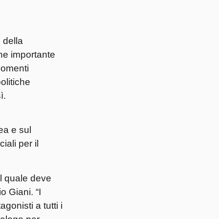
 della
ne importante
momenti
olitiche
ì.
ea e sul
ali per il
l quale deve
o Giani
. “I
nisti a tutti i