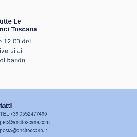
Tutte Le
Anci Toscana
e 12.00 del
versi ai
nel bando
atti
TEL +39 0552477490
pec@ancitoscana.com
posta@ancitoscana.it