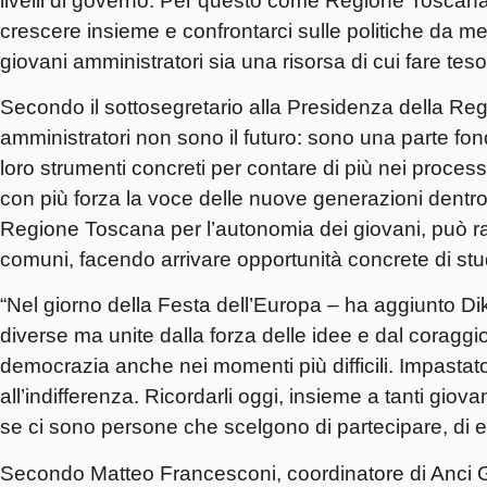
livelli di governo. Per questo come Regione Toscan
crescere insieme e confrontarci sulle politiche da met
giovani amministratori sia una risorsa di cui fare tes
Secondo il sottosegretario alla Presidenza della Re
amministratori non sono il futuro: sono una parte f
loro strumenti concreti per contare di più nei processi
con più forza la voce delle nuove generazioni dentro l
Regione Toscana per l’autonomia dei giovani, può ragg
comuni, facendo arrivare opportunità concrete di stud
“Nel giorno della Festa dell’Europa – ha aggiunto D
diverse ma unite dalla forza delle idee e dal coraggio
democrazia anche nei momenti più difficili. Impastato c
all’indifferenza. Ricordarli oggi, insieme a tanti giov
se ci sono persone che scelgono di partecipare, di esp
Secondo
Matteo Francesconi
, coordinatore di Anci