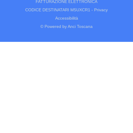
FATTURAZIONE ELETTRONICA
CODICE DESTINATARI M5UXCR1 -
Privacy
Accessibilità
© Powered by Anci Toscana