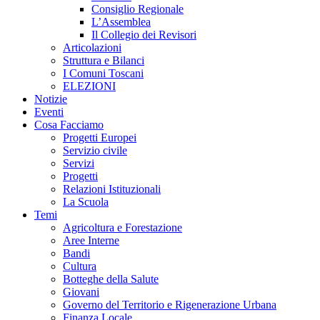
Consiglio Regionale
L’Assemblea
Il Collegio dei Revisori
Articolazioni
Struttura e Bilanci
I Comuni Toscani
ELEZIONI
Notizie
Eventi
Cosa Facciamo
Progetti Europei
Servizio civile
Servizi
Progetti
Relazioni Istituzionali
La Scuola
Temi
Agricoltura e Forestazione
Aree Interne
Bandi
Cultura
Botteghe della Salute
Giovani
Governo del Territorio e Rigenerazione Urbana
Finanza Locale