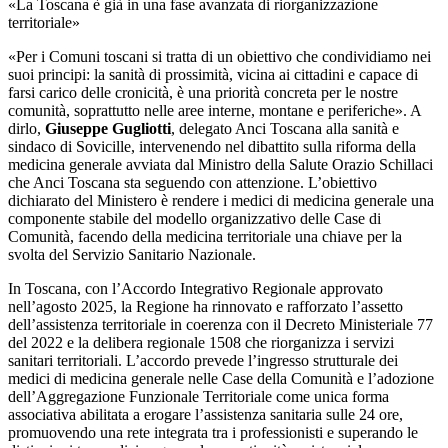
«La Toscana è già in una fase avanzata di riorganizzazione
territoriale»
«Per i Comuni toscani si tratta di un obiettivo che condividiamo nei
suoi principi: la sanità di prossimità, vicina ai cittadini e capace di
farsi carico delle cronicità, è una priorità concreta per le nostre
comunità, soprattutto nelle aree interne, montane e periferiche». A
dirlo,
Giuseppe Gugliotti
, delegato Anci Toscana alla sanità e
sindaco di Sovicille, intervenendo nel dibattito sulla riforma della
medicina generale avviata dal Ministro della Salute Orazio Schillaci
che Anci Toscana sta seguendo con attenzione. L’obiettivo
dichiarato del Ministero è rendere i medici di medicina generale una
componente stabile del modello organizzativo delle Case di
Comunità, facendo della medicina territoriale una chiave per la
svolta del Servizio Sanitario Nazionale.
In Toscana, con l’Accordo Integrativo Regionale approvato
nell’agosto 2025, la Regione ha rinnovato e rafforzato l’assetto
dell’assistenza territoriale in coerenza con il Decreto Ministeriale 77
del 2022 e la delibera regionale 1508 che riorganizza i servizi
sanitari territoriali. L’accordo prevede l’ingresso strutturale dei
medici di medicina generale nelle Case della Comunità e l’adozione
dell’Aggregazione Funzionale Territoriale come unica forma
associativa abilitata a erogare l’assistenza sanitaria sulle 24 ore,
promuovendo una rete integrata tra i professionisti e superando le