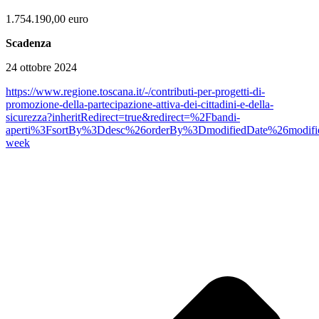
1.754.190,00 euro
Scadenza
24 ottobre 2024
https://www.regione.toscana.it/-/contributi-per-progetti-di-
promozione-della-partecipazione-attiva-dei-cittadini-e-della-
sicurezza?inheritRedirect=true&redirect=%2Fbandi-
aperti%3FsortBy%3Ddesc%26orderBy%3DmodifiedDate%26modifi
week