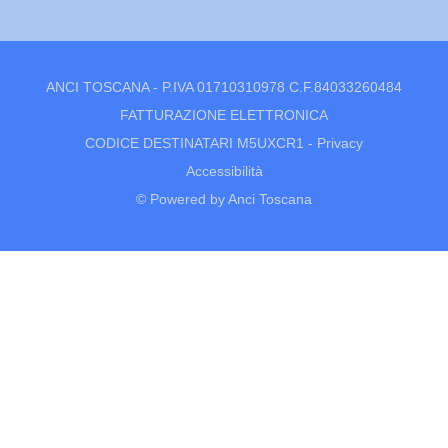
ANCI TOSCANA - P.IVA 01710310978 C.F.84033260484
FATTURAZIONE ELETTRONICA
CODICE DESTINATARI M5UXCR1 -
Privacy
Accessibilità
© Powered by Anci Toscana