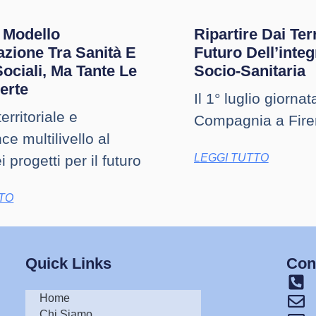
 Modello
Ripartire Dai Terr
azione Tra Sanità E
Futuro Dell’inte
Sociali, Ma Tante Le
Socio-Sanitaria
erte
Il 1° luglio giorna
erritoriale e
Compagnia a Fir
e multilivello al
LEGGI TUTTO
i progetti per il futuro
TTO
Quick Links
Cont
Home
Chi Siamo