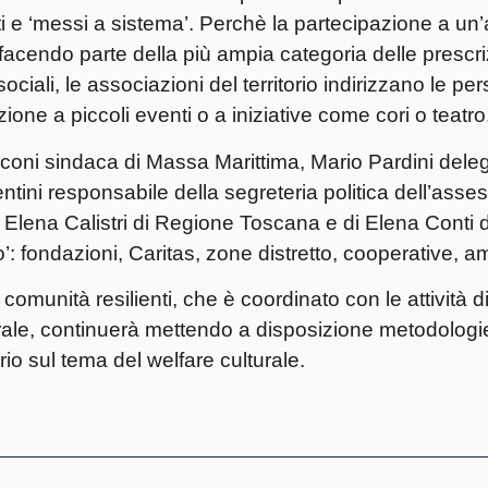
ti e ‘messi a sistema’. Perchè la partecipazione a un’a
acendo parte della più ampia categoria delle prescriz
 sociali, le associazioni del territorio indirizzano le pe
azione a piccoli eventi o a iniziative come cori o teatro
Marconi sindaca di Massa Marittima, Mario Pardini deleg
ini responsabile della segreteria politica dell’asse
d Elena Calistri di Regione Toscana e di Elena Conti d
o’: fondazioni, Caritas, zone distretto, cooperative, a
e comunità resilienti, che è coordinato con le attività 
turale, continuerà mettendo a disposizione metodolog
rio sul tema del welfare culturale.