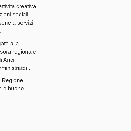
ttività creativa
ioni sociali
rsone a servizi
.
ato alla
ssora regionale
i Anci
mministratori.
di Regione
ie e buone