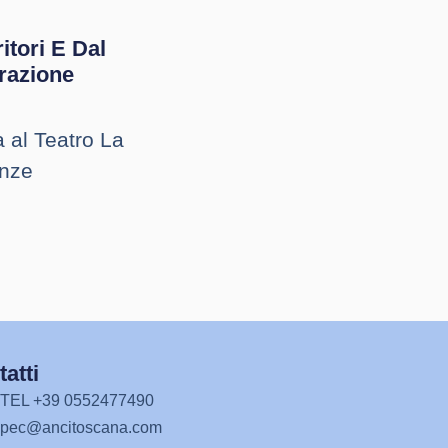
itori E Dal
grazione
ta al Teatro La
enze
atti
TEL +39 0552477490
pec@ancitoscana.com