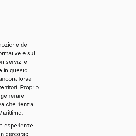
mozione del
formative e sul
on servizi e
e in questo
ancora forse
rritori. Proprio
, generare
va che rientra
Marittimo.
le esperienze
 un percorso