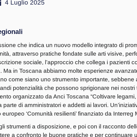
4 Luglio 2025
egionali
essione che indica un nuovo modello integrato di pro
ità, attraverso pratiche fondate sulle arti visive, per
scrizione sociale, l’approccio che collega i pazienti c
urali. Ma in Toscana abbiamo molte esperienze avanzat
strano come siano uno strumento importante, sebbene 
andi potenzialità che possono sprigionare nei nostri te
evento organizzato da Anci Toscana “Coltivare legami
parte di amministratori e addetti ai lavori. Un’iniziati
o europeo ‘Comunità resilienti’ finanziato da Interreg 
i strumenti a disposizione, e poi con il racconto del
ttere a confronto le buone pratiche e per continuare