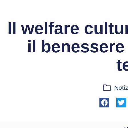
Il welfare cultu
il benessere 
t
Notiz