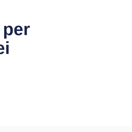
 per
ei