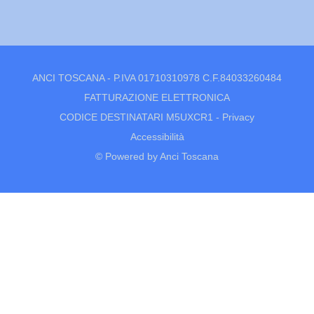
ANCI TOSCANA - P.IVA 01710310978 C.F.84033260484
FATTURAZIONE ELETTRONICA
CODICE DESTINATARI M5UXCR1 -
Privacy
Accessibilità
© Powered by Anci Toscana