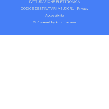
FATTURAZIONE ELETTRONICA
CODICE DESTINATARI M5UXCR1 -
Privacy
Accessibilità
© Powered by Anci Toscana