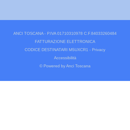
ANCI TOSCANA - P.IVA 01710310978 C.F.84033260484
FATTURAZIONE ELETTRONICA
CODICE DESTINATARI M5UXCR1 -
Privacy
Accessibilità
© Powered by Anci Toscana