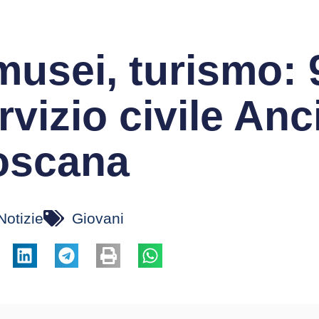
musei, turismo: 
rvizio civile Anc
oscana
Notizie
Giovani