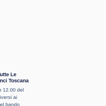
Tutte Le
Anci Toscana
e 12.00 del
versi ai
nel bando