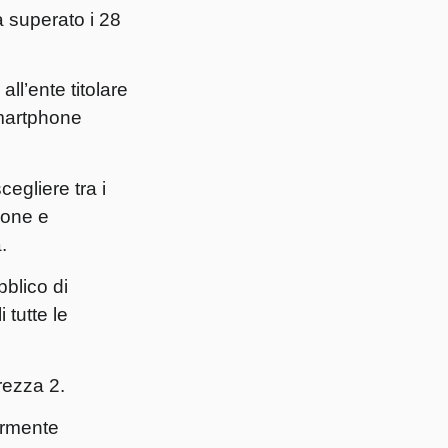
 superato i 28
ll’ente titolare
smartphone
egliere tra i
ione e
.
bblico di
 tutte le
rezza 2.
armente