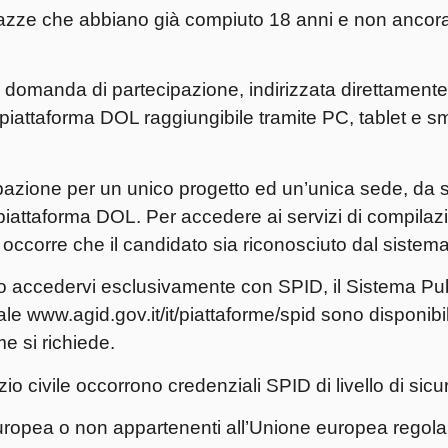
gazze che abbiano già compiuto 18 anni e non ancora
 domanda di partecipazione, indirizzata direttamente a
 piattaforma DOL raggiungibile tramite PC, tablet e 
azione per un unico progetto ed un’unica sede, da sc
la piattaforma DOL. Per accedere ai servizi di compilaz
ccorre che il candidato sia riconosciuto dal sistema
ossono accedervi esclusivamente con SPID, il Sistema Pu
itale www.agid.gov.it/it/piattaforme/spid sono disponibili
e si richiede.
o civile occorrono credenziali SPID di livello di sicu
 europea o non appartenenti all’Unione europea regol