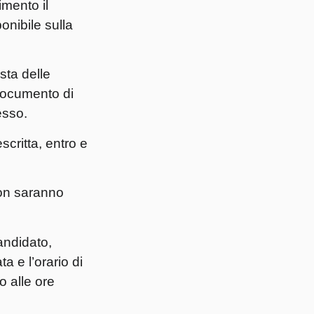
imento il
onibile sulla
sta delle
 documento di
esso.
critta, entro e
non saranno
andidato,
a e l’orario di
o alle ore