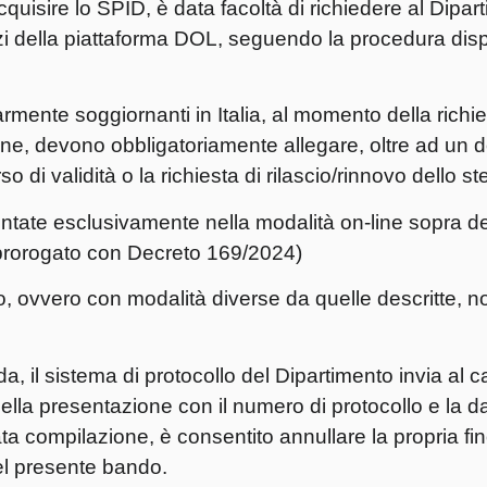
cquisire lo SPID, è data facoltà di richiedere al Dipart
izi della piattaforma DOL, seguendo la procedura disp
rmente soggiornanti in Italia, al momento della richie
ine, devono obbligatoriamente allegare, oltre ad un
 di validità o la richiesta di rilascio/rinnovo dello st
ate esclusivamente nella modalità on-line sopra des
prorogato con Decreto 169/2024)
o, ovvero con modalità diverse da quelle descritte, 
, il sistema di protocollo del Dipartimento invia al c
della presentazione con il numero di protocollo e la dat
a compilazione, è consentito annullare la propria fin
el presente bando.