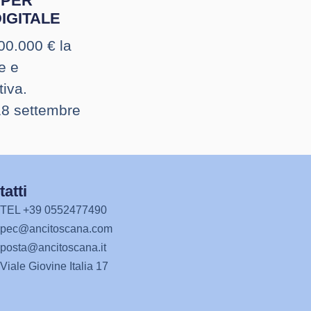
 PER
IGITALE
500.000 € la
e e
tiva.
18 settembre
atti
TEL +39 0552477490
pec@ancitoscana.com
posta@ancitoscana.it
Viale Giovine Italia 17