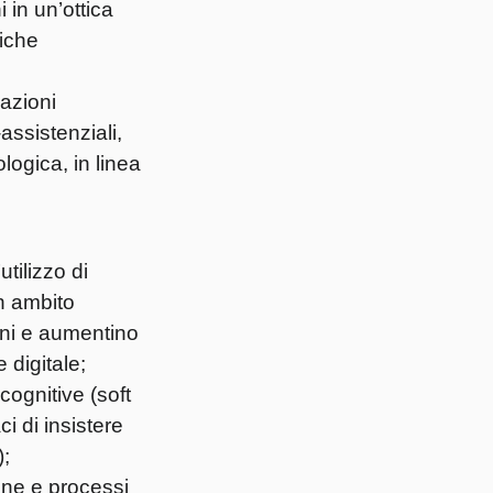
i in un’ottica
tiche
zazioni
-assistenziali,
logica, in linea
utilizzo di
n ambito
ioni e aumentino
 digitale;
ognitive (soft
ci di insistere
);
one e processi