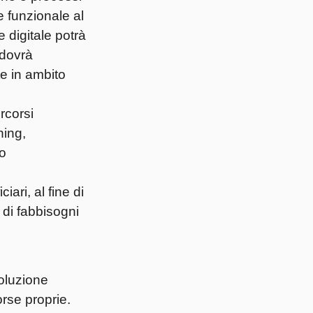
le funzionale al
e digitale potrà
 dovrà
e in ambito
rcorsi
hing,
uo
ari, al fine di
i di fabbisogni
soluzione
rse proprie.