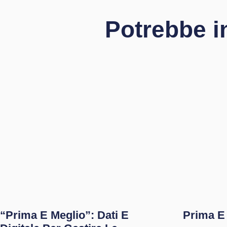
Potrebbe i
“Prima E Meglio”: Dati E
Prima E