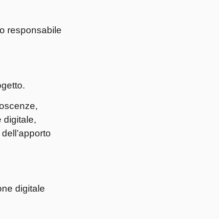
to responsabile
ogetto.
onoscenze,
digitale,
 dell’apporto
ne digitale