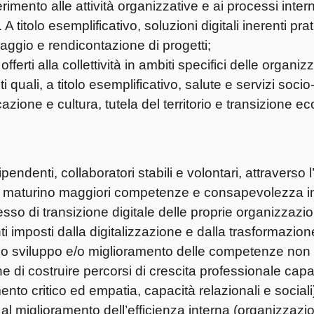
erimento alle attività organizzative e ai processi intern
A titolo esemplificativo, soluzioni digitali inerenti pra
aggio e rendicontazione di progetti;
offerti alla collettività in ambiti specifici delle organiz
i quali, a titolo esemplificativo, salute e servizi socio
zione e cultura, tutela del territorio e transizione eco
ndenti, collaboratori stabili e volontari, attraverso l’
ssi maturino maggiori competenze e consapevolezza i
esso di transizione digitale delle proprie organizzaz
 imposti dalla digitalizzazione e dalla trasformazione
 lo sviluppo e/o miglioramento delle competenze non c
fine di costruire percorsi di crescita professionale capa
ento critico ed empatia, capacità relazionali e sociali
al miglioramento dell’efficienza interna (organizzazi