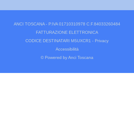
ANCI TOSCANA - P.IVA 01710310978 C.F.84033260484
FATTURAZIONE ELETTRONICA
CODICE DESTINATARI M5UXCR1 -
Privacy
Accessibilità
© Powered by Anci Toscana