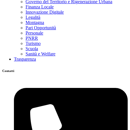
Governo del Territorio e Rigenerazione Urbana
Finanza Locale
Innovazione Digitale
Legalità
Montagna
Pari Opportunità
Personale
PNRR
Turismo
Scuola
Sanità e Welfare
Trasparenza
Contatti