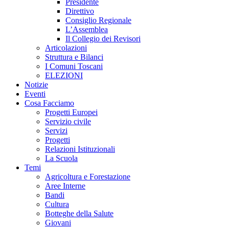
Presidente
Direttivo
Consiglio Regionale
L’Assemblea
Il Collegio dei Revisori
Articolazioni
Struttura e Bilanci
I Comuni Toscani
ELEZIONI
Notizie
Eventi
Cosa Facciamo
Progetti Europei
Servizio civile
Servizi
Progetti
Relazioni Istituzionali
La Scuola
Temi
Agricoltura e Forestazione
Aree Interne
Bandi
Cultura
Botteghe della Salute
Giovani