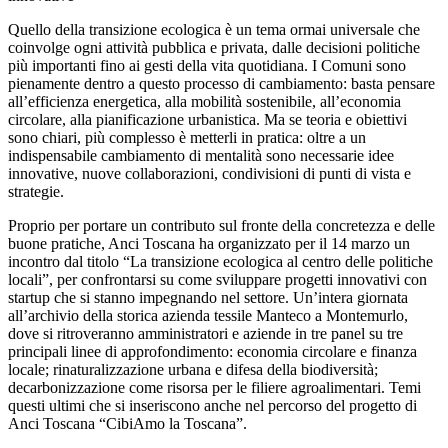
Quello della transizione ecologica è un tema ormai universale che
coinvolge ogni attività pubblica e privata, dalle decisioni politiche
più importanti fino ai gesti della vita quotidiana. I Comuni sono
pienamente dentro a questo processo di cambiamento: basta pensare
all’efficienza energetica, alla mobilità sostenibile, all’economia
circolare, alla pianificazione urbanistica. Ma se teoria e obiettivi
sono chiari, più complesso è metterli in pratica: oltre a un
indispensabile cambiamento di mentalità sono necessarie idee
innovative, nuove collaborazioni, condivisioni di punti di vista e
strategie.
Proprio per portare un contributo sul fronte della concretezza e delle
buone pratiche, Anci Toscana ha organizzato per il 14 marzo un
incontro dal titolo “La transizione ecologica al centro delle politiche
locali”, per confrontarsi su come sviluppare progetti innovativi con
startup che si stanno impegnando nel settore. Un’intera giornata
all’archivio della storica azienda tessile Manteco a Montemurlo,
dove si ritroveranno amministratori e aziende in tre panel su tre
principali linee di approfondimento: economia circolare e finanza
locale; rinaturalizzazione urbana e difesa della biodiversità;
decarbonizzazione come risorsa per le filiere agroalimentari. Temi
questi ultimi che si inseriscono anche nel percorso del progetto di
Anci Toscana “CibiAmo la Toscana”.