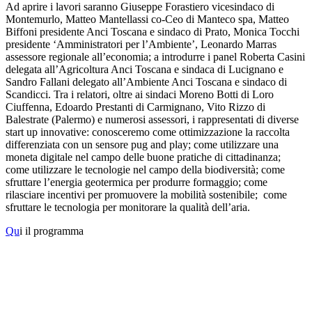
Ad aprire i lavori saranno Giuseppe Forastiero vicesindaco di
Montemurlo, Matteo Mantellassi co-Ceo di Manteco spa, Matteo
Biffoni presidente Anci Toscana e sindaco di Prato, Monica Tocchi
presidente ‘Amministratori per l’Ambiente’, Leonardo Marras
assessore regionale all’economia; a introdurre i panel Roberta Casini
delegata all’Agricoltura Anci Toscana e sindaca di Lucignano e
Sandro Fallani delegato all’Ambiente Anci Toscana e sindaco di
Scandicci. Tra i relatori, oltre ai sindaci Moreno Botti di Loro
Ciuffenna, Edoardo Prestanti di Carmignano, Vito Rizzo di
Balestrate (Palermo) e numerosi assessori, i rappresentati di diverse
start up innovative: conosceremo come ottimizzazione la raccolta
differenziata con un sensore pug and play; come utilizzare una
moneta digitale nel campo delle buone pratiche di cittadinanza;
come utilizzare le tecnologie nel campo della biodiversità; come
sfruttare l’energia geotermica per produrre formaggio; come
rilasciare incentivi per promuovere la mobilità sostenibile; come
sfruttare le tecnologia per monitorare la qualità dell’aria.
Qu
i il programma