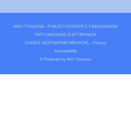
ANCI TOSCANA - P.IVA 01710310978 C.F.84033260484
FATTURAZIONE ELETTRONICA
CODICE DESTINATARI M5UXCR1 -
Privacy
Accessibilità
© Powered by Anci Toscana