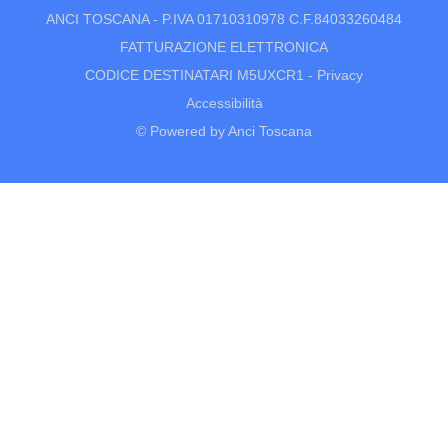
ANCI TOSCANA - P.IVA 01710310978 C.F.84033260484
FATTURAZIONE ELETTRONICA
CODICE DESTINATARI M5UXCR1 -
Privacy
Accessibilità
© Powered by Anci Toscana