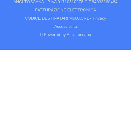
ANCI TOSCANA - P.IVA 01710310978 C.F.84033260484
FATTURAZIONE ELETTRONICA
CODICE DESTINATARI M5UXCR1 -
Privacy
Accessibilità
© Powered by Anci Toscana