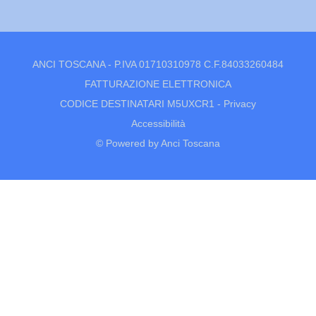
ANCI TOSCANA - P.IVA 01710310978 C.F.84033260484
FATTURAZIONE ELETTRONICA
CODICE DESTINATARI M5UXCR1 -
Privacy
Accessibilità
© Powered by Anci Toscana