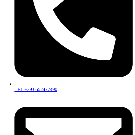
TEL +39 0552477490