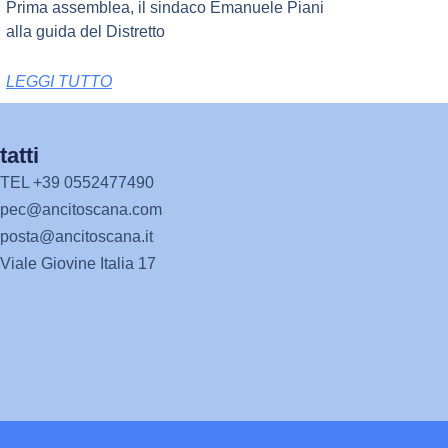
Prima assemblea, il sindaco Emanuele Piani
alla guida del Distretto
LEGGI TUTTO
atti
TEL +39 0552477490
pec@ancitoscana.com
posta@ancitoscana.it
Viale Giovine Italia 17