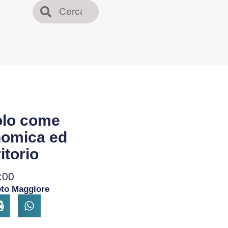
colo come
nomica ed
itorio
:00
eto Maggiore