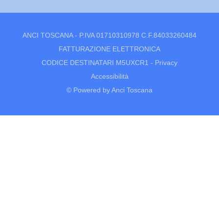
ANCI TOSCANA - P.IVA 01710310978 C.F.84033260484
FATTURAZIONE ELETTRONICA
CODICE DESTINATARI M5UXCR1 -
Privacy
Accessibilità
© Powered by Anci Toscana