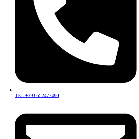
TEL +39 0552477490