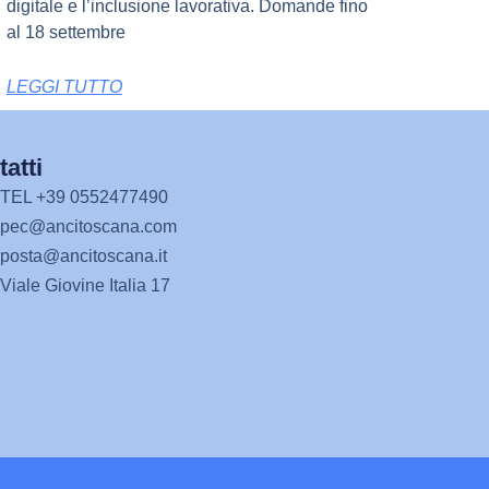
digitale e l’inclusione lavorativa. Domande fino
al 18 settembre
LEGGI TUTTO
atti
TEL +39 0552477490
pec@ancitoscana.com
posta@ancitoscana.it
Viale Giovine Italia 17