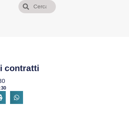
i contratti
30
:30