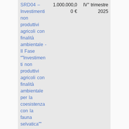
SRD04 –
1.000.000,0
IV° trimestre
Investimenti
0 €
2025
non
produttivi
agricoli con
finalità
ambientale -
II Fase
“”Investimen
ti non
produttivi
agricoli con
finalità
ambientale
per la
coesistenza
con la
fauna
selvatica””