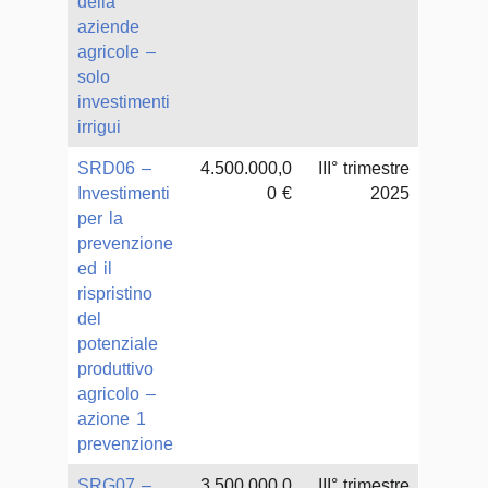
della
aziende
agricole –
solo
investimenti
irrigui
SRD06 –
4.500.000,0
III° trimestre
Investimenti
0 €
2025
per la
prevenzione
ed il
rispristino
del
potenziale
produttivo
agricolo –
azione 1
prevenzione
SRG07 –
3.500.000,0
III° trimestre