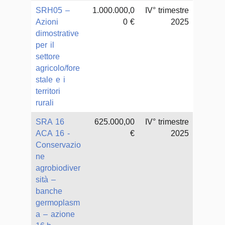
SRH05 –
1.000.000,0
IV° trimestre
Azioni
0 €
2025
dimostrative
per il
settore
agricolo/fore
stale e i
territori
rurali
SRA 16
625.000,00
IV° trimestre
ACA 16 -
€
2025
Conservazio
ne
agrobiodiver
sità –
banche
germoplasm
a – azione