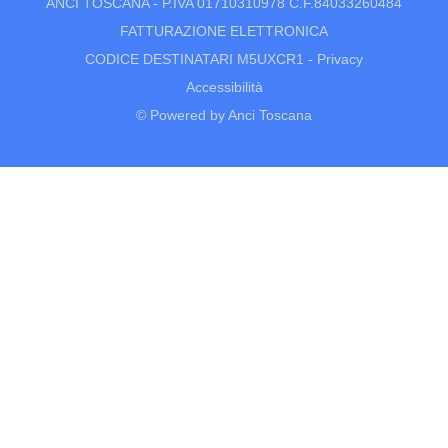
ANCI TOSCANA - P.IVA 01710310978 C.F.84033260484
FATTURAZIONE ELETTRONICA
CODICE DESTINATARI M5UXCR1 -
Privacy
Accessibilità
© Powered by Anci Toscana