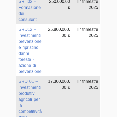
SRH02 –
250.000,00
II° trimestre
Formazione
€
2025
dei
consulenti
SRD12 –
25.800.000,
II° trimestre
Investimenti
00 €
2025
prevenzione
e ripristino
danni
foreste -
azione di
prevenzione
SRD 01 –
17.300.000,
II° trimestre
Investimenti
00 €
2025
produttivi
agricoli per
la
competitività