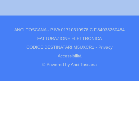
ANCI TOSCANA - P.IVA 01710310978 C.F.84033260484
FATTURAZIONE ELETTRONICA
CODICE DESTINATARI M5UXCR1 -
Privacy
Accessibilità
© Powered by Anci Toscana