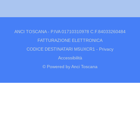
ANCI TOSCANA - P.IVA 01710310978 C.F.84033260484
FATTURAZIONE ELETTRONICA
CODICE DESTINATARI M5UXCR1 -
Privacy
Accessibilità
© Powered by Anci Toscana