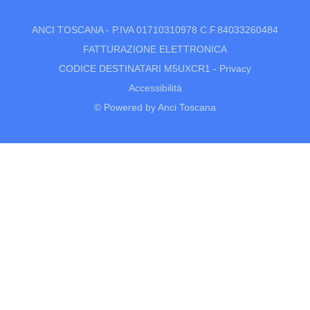
ANCI TOSCANA - P.IVA 01710310978 C.F.84033260484
FATTURAZIONE ELETTRONICA
CODICE DESTINATARI M5UXCR1 -
Privacy
Accessibilità
© Powered by Anci Toscana