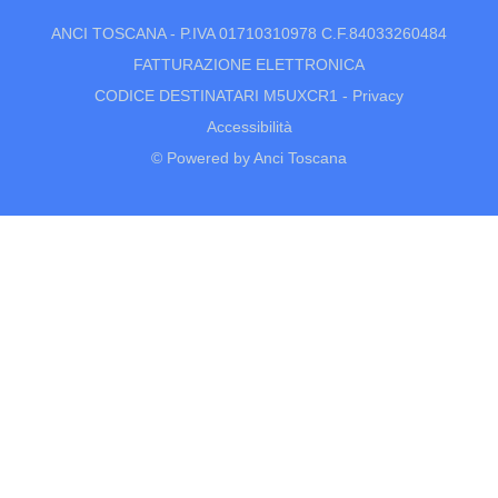
ANCI TOSCANA - P.IVA 01710310978 C.F.84033260484
FATTURAZIONE ELETTRONICA
CODICE DESTINATARI M5UXCR1 -
Privacy
Accessibilità
© Powered by Anci Toscana