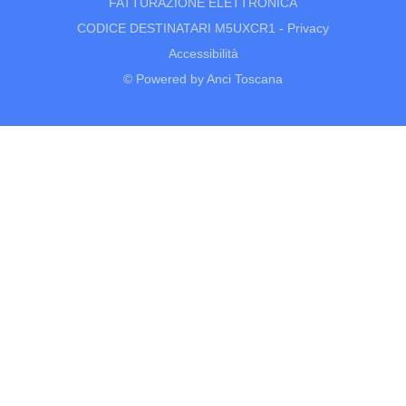
FATTURAZIONE ELETTRONICA
CODICE DESTINATARI M5UXCR1 -
Privacy
Accessibilità
© Powered by Anci Toscana